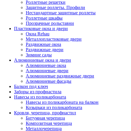
Роллетные решетки
Защитные роллеты. Профили
Нестандартные защитные роллеты
Роллетные шкафы
Прозрачные рольставни
Пластиковые окна и двери
Окна Rehau
Металлопластиковые двери
Раздвижные окна
Раздвижные двери
Зимние сады
Алюминиевые окна и двери
Алюминиевые окна
Алюминиевые двери
Алюминиевые раздвижные двери
Алюминиевые фасады
Балкон под ключ
Заборы из профнастила
Навесы из поликарбоната
Навесы из поликарбоната на балкон
Козырьки из поликарбоната
Кровля, черепица, профнастил
Битумная черепица
Композитная черепица
Металлочерепица