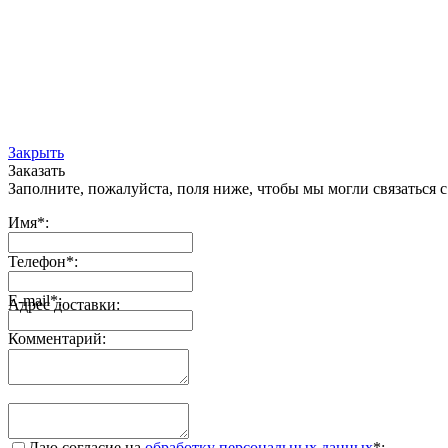
Закрыть
Заказать
Заполните, пожалуйста, поля ниже, чтобы мы могли связаться с
Имя
*
:
Телефон
*
:
E-mail
*
:
Адрес доставки:
Комментарий:
Даю согласие на
обработку персональных данных
*
: