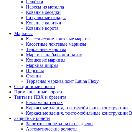
Решётки
Навесы из металла
Кованые беседки
Ритуальные ограды
Кованые калитки
Кованые ворота
Маркизы
Классические локтевые маркизы
Кассетные локтевые маркизы
Террасные маркизы
Маркизы на балкон и патио
Ковшевые маркизы
Маркиза-ширма
Перголы
Ставни
Террасная маркиза-зонт Latina Flexy
Секционные ворота
Промышленные ворота
Тенты из ПВХ и брезента
Реклама на тентах
Каркасные здания, тенто-мобильные конструкции
Каркасные здания, тенто-мобильные конструкции 
Защитные ролеты
Защитные ролеты на окна, двери
Автоматические роллеты